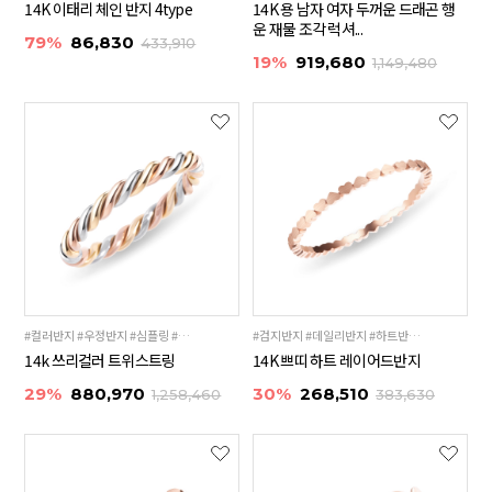
14K 이태리 체인 반지 4type
14K 용 남자 여자 두꺼운 드래곤 행
운 재물 조각 럭셔...
79%
86,830
433,910
19%
919,680
1,149,480
#컬러반지 #우정반지 #심플링 #레이어드링
#검지반지 #데일리반지 #하트반지 #레이어드링
14k 쓰리컬러 트위스트링
14K 쁘띠 하트 레이어드반지
29%
880,970
30%
268,510
1,258,460
383,630