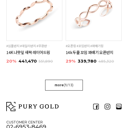
#심플반지 #데일리반지 #무광반지 #레이어드링
#오픈링 #꼬임반지 #꽈배기링
14K 나뭇잎 새싹 레이어드링
14k 두줄 꼬임 꽈배기 오픈반지
20%
441,470
29%
339,780
551,890
485,320
more
(
1
/
13
)
CUSTOMER CENTER
02-6953-8469