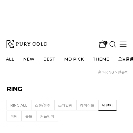
0
ALL
NEW
BEST
MD PICK
THEME
오늘출
홈
RING
넌큐빅
RING
RING ALL
스톤/진주
스타일링
레이어드
넌큐빅
커팅
볼드
커플반지