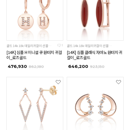
골드 14k 18k 데일리귀걸이 선물추천
골드 14k 18k 데일리귀걸이 선물추천
1
[14K] 심플 H 이니셜 큐 원터치 귀걸
[14K] 심플 클래식 자마노 원터치 귀
이_로즈골드
걸이_로즈골드
476,930
646,200
862,180
923,150