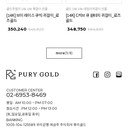
골드주얼리 14k 18k 목걸이 선물추천
골드 14k 18k 데일리귀걸이 선물추천
[14K] 브이 레이스 큐빅 귀걸이_로
[14K] C커브 큐 원터치 귀걸이_로즈
즈골드
골드
350,240
348,750
545,920
584,830
more
(
1
/
8
)
CUSTOMER CENTER
02-6953-8469
평일 : AM 10:00 ~ PM 07:00
점심시간 : PM 12:00 ~ PM 13:00
(토,일요일,공휴일 휴무)
BANKING
1005-104-125589 우리은행 예금주 주식회사 퓨리골드