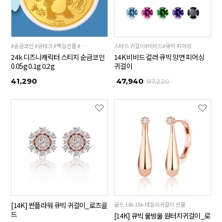
#순금코인 #금테크 #백일선물 #돌선물
스터드 귀걸이#비비드#큐빅 피어싱
24k 디즈니캐릭터 스티치 순금코인
14K 비비드 컬러 큐빅 양면 피어싱
0.05g 0.1g 0.2g
귀걸이
41,290
47,940
87,220
[14K] 썬플라워 큐빅 귀걸이_로즈골
골드 14k 18k 데일리귀걸이 선물추천
드
[14K] 큐빅 물방울 원터치귀걸이_로