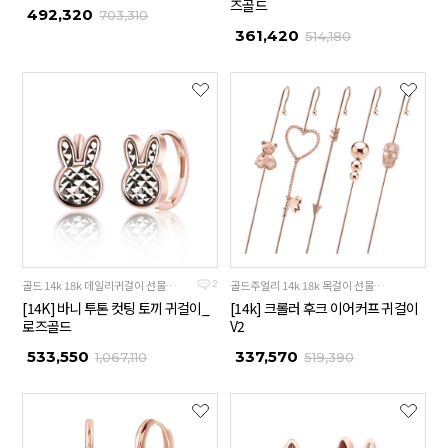
즈골드
492,320
703,310
361,420
514,180
골드 14k 18k 데일리귀걸이 선물추천
골드주얼리 14k 18k 목걸이 선물추천
2
[14K] 바니 투톤 컷팅 토끼 귀걸이_
[14k] 크롤러 후크 이어커프 귀걸이
로즈골드
V2
533,550
337,570
1,067,110
519,390