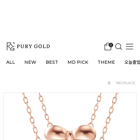
0
ALL
NEW
BEST
MD PICK
THEME
오늘출
홈
·
NECKLACE