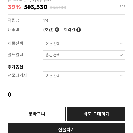
#선물추천 #리본디자인 #큐빅
39%
516,330
855,130
적립금
1%
배송비
(조건)
지역별
제품선택
골드컬러
추가옵션
선물패키지
0
장바구니
바로 구매하기
선물하기