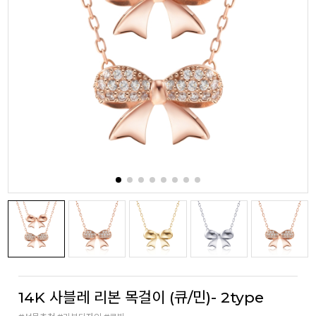
14K 사블레 리본 목걸이 (큐/민)- 2type