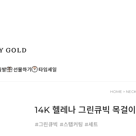
출발
선물하기
타임세일
HOME
>
NEC
14K 헬레나 그린큐빅 목걸이
#그린큐빅 #스탭커팅 #세트