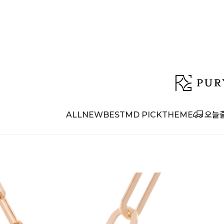
ALL
NEW
BEST
MD PICK
THEME
오늘