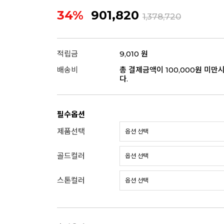
34%
901,820
1,378,720
적립금
9,010 원
배송비
총 결제금액이 100,000원 미만
다.
필수옵션
제품선택
골드컬러
스톤컬러