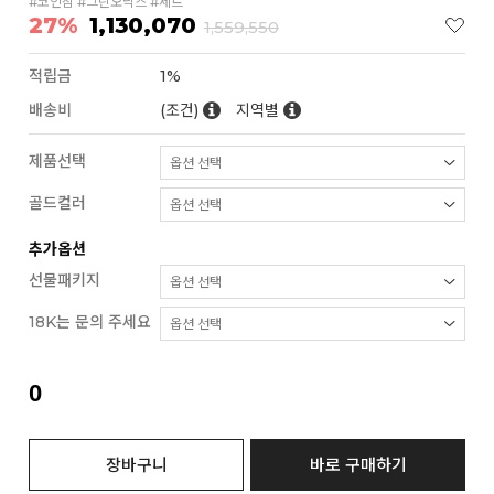
#코인참 #그린오닉스 #세트
27%
1,130,070
1,559,550
적립금
1%
배송비
(조건)
지역별
제품선택
골드컬러
추가옵션
선물패키지
18K는 문의 주세요
0
장바구니
바로 구매하기