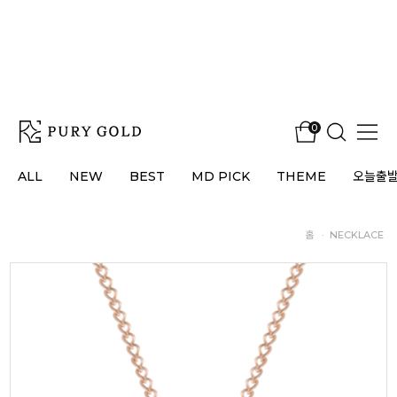
0
ALL
NEW
BEST
MD PICK
THEME
오늘출
홈
·
NECKLACE