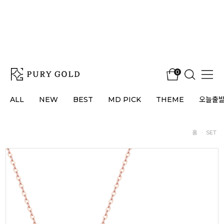
0
ALL
NEW
BEST
MD PICK
THEME
오늘출
홈
·
SET