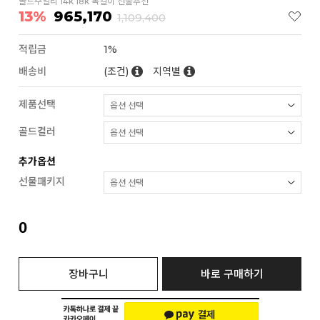
골드주얼리 14k 18k 목걸이 선물추천
13%
965,170
1,109,400
적립금
1%
배송비
(조건)
지역별
제품선택
골드컬러
추가옵션
선물패키지
0
장바구니
바로 구매하기