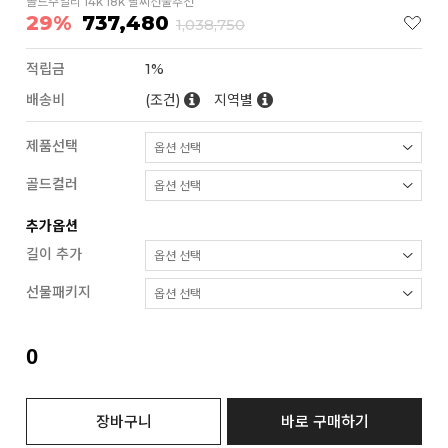
골드주얼리 14k 18k 팔찌선물추천
29%
737,480
1,038,750
적립금
1%
배송비
(조건)
지역별
제품선택
골드컬러
추가옵션
길이 추가
선물패키지
0
장바구니
바로 구매하기