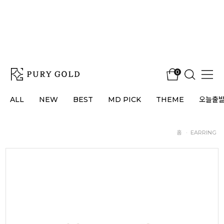
0
ALL
NEW
BEST
MD PICK
THEME
오늘출
홈
·
EARRING