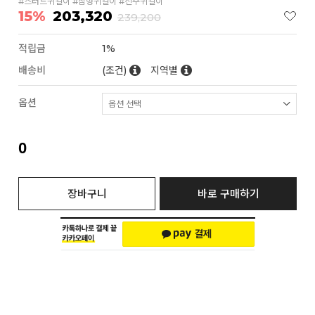
#스터드귀걸이 #침형귀걸이 #진주귀걸이
15%
203,320
239,200
적립금
1%
배송비
(조건)
지역별
옵션
0
장바구니
바로 구매하기