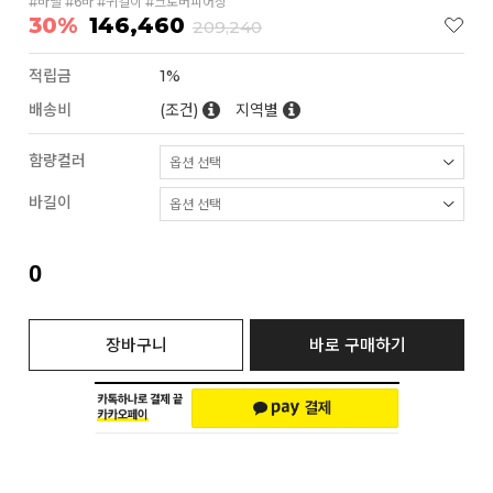
#바벨 #6바 #귀걸이 #크로버피어싱
30%
146,460
209,240
적립금
1%
배송비
(조건)
지역별
함량컬러
바길이
0
장바구니
바로 구매하기