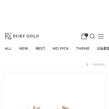
0
ALL
NEW
BEST
MD PICK
THEME
오늘출
홈
·
EARRING