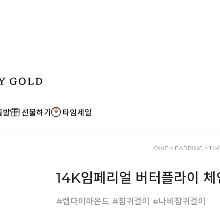
출발
선물하기
타임세일
HOME
>
EARRING
> 1
14K임페리얼 버터플라이 체
#랩다이아몬드 #침귀걸이 #나비참귀걸이