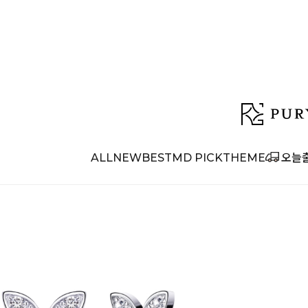
ALL
NEW
BEST
MD PICK
THEME
오늘