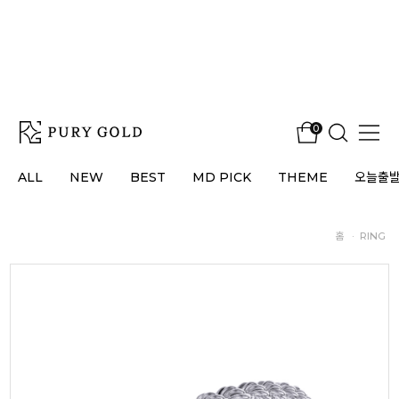
0
ALL
NEW
BEST
MD PICK
THEME
오늘출
홈
·
RING