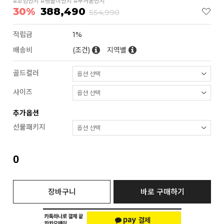
#꼬임반지 #뺑돌이반지 #두꺼운반지
30%
388,490
554,990
적립금
1%
배송비
(조건)
지역별
골드컬러
사이즈
추가옵션
선물패키지
0
장바구니
바로 구매하기