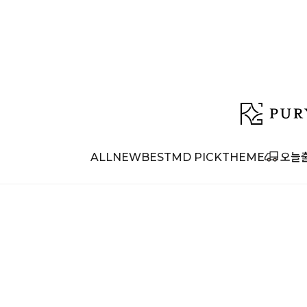
ALL
NEW
BEST
MD PICK
THEME
오늘