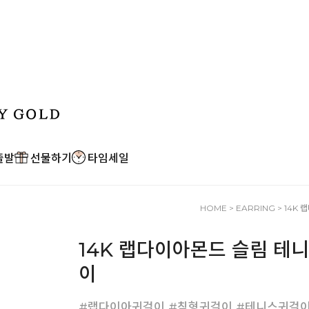
출발
선물하기
타임세일
HOME
>
EARRING
> 14K
14K 랩다이아몬드 슬림 테
이
#랩다이아귀걸이 #침형귀걸이 #테니스귀걸