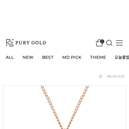
0
ALL
NEW
BEST
MD PICK
THEME
오늘출
홈
·
NECKLACE