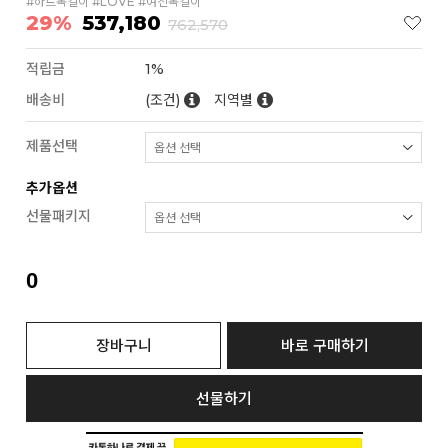
#하트목걸이 #LOVE #여친목걸이
29%
537,180
762,570
적립금
1%
배송비
(조건)
지역별
제품선택
추가옵션
선물패키지
0
장바구니
바로 구매하기
선물하기