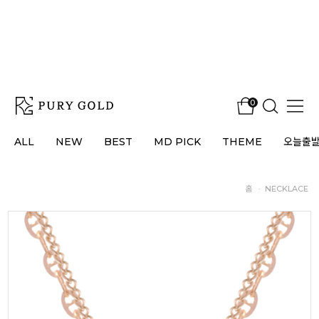
0
ALL
NEW
BEST
MD PICK
THEME
오늘출
홈
·
NECKLACE