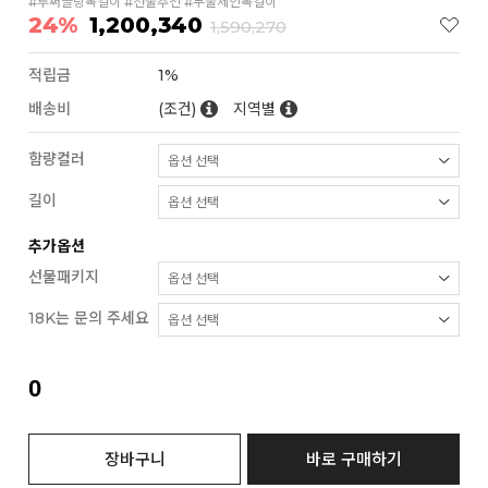
#투써클링목걸이 #선물추천 #두줄체인목걸이
24%
1,200,340
1,590,270
적립금
1%
배송비
(조건)
지역별
함량컬러
길이
추가옵션
선물패키지
18K는 문의 주세요
0
장바구니
바로 구매하기