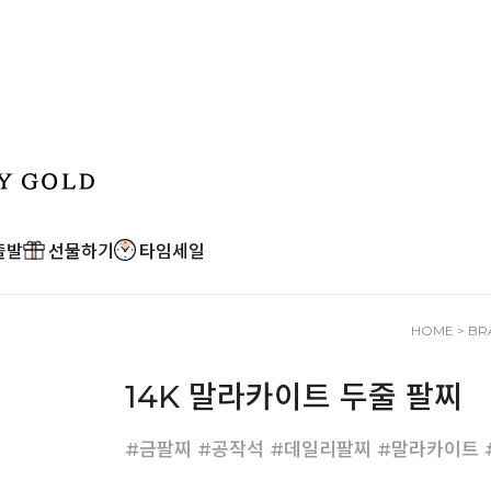
출발
선물하기
타임세일
HOME
>
BR
14K 말라카이트 두줄 팔찌
#금팔찌 #공작석 #데일리팔찌 #말라카이트