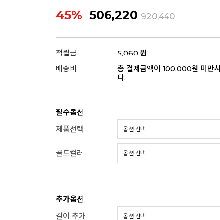
45%
506,220
920,440
적립금
5,060 원
배송비
총 결제금액이 100,000원 미만
다.
필수옵션
제품선택
골드컬러
추가옵션
길이 추가