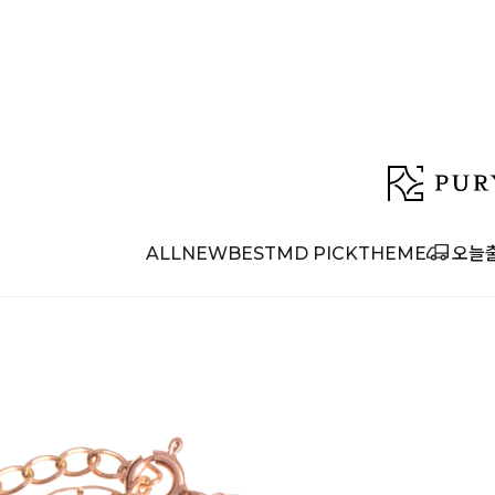
ALL
NEW
BEST
MD PICK
THEME
오늘