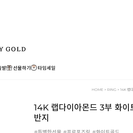
출발
선물하기
타임세일
HOME
>
RING
> 14K 
14K 랩다이아몬드 3부 화이
반지
#특별한선물 #프로포즈링 #화이트골드