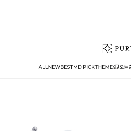
ALL
NEW
BEST
MD PICK
THEME
오늘