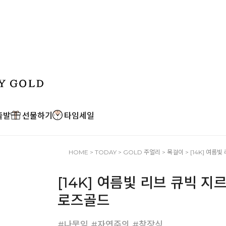
출발
선물하기
타임세일
HOME
>
TODAY
>
GOLD 주얼리
>
목걸이
> [14K] 여
[14K] 여름빛 리브 큐빅 
로즈골드
#나뭇잎 #자연주의 #참장식