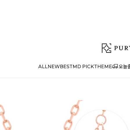
ALL
NEW
BEST
MD PICK
THEME
오늘