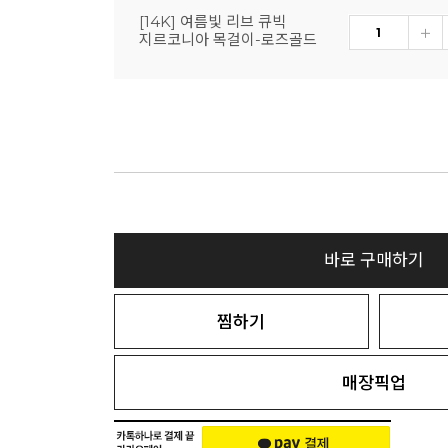
[14K] 여름빛 리브 큐빅
지르코니아 목걸이-로즈골드
바로 구매하기
찜하기
매장픽업