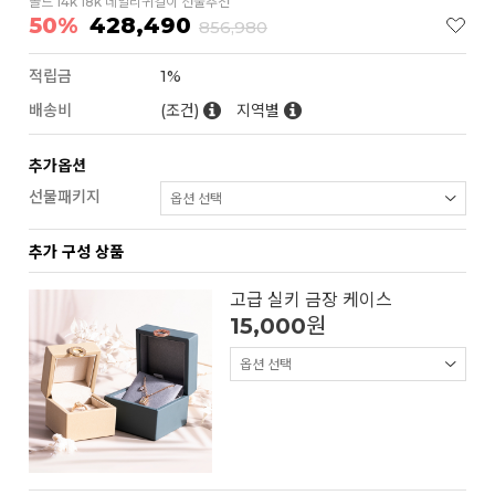
골드 14k 18k 데일리귀걸이 선물추천
50%
428,490
856,980
적립금
1%
배송비
(조건)
지역별
추가옵션
선물패키지
추가 구성 상품
고급 실키 금장 케이스
15,000
원