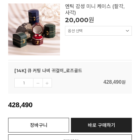
엔틱 감성 미니 케이스 (팔각,
사각)
20,000
원
[14K] 큐 커팅 나비 귀걸이_로즈골드
428,490
원
428,490
장바구니
바로 구매하기