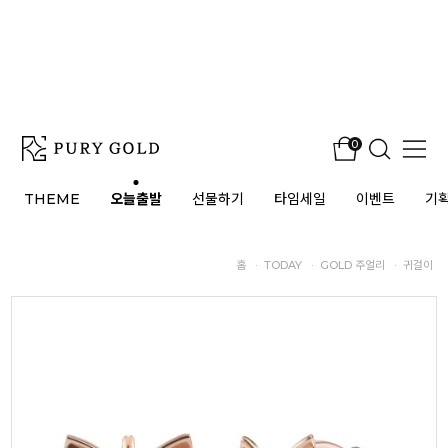
0
THEME
오늘출발
선물하기
타임세일
이벤트
기
홈
·
TODAY
·
GOLD 주얼리
·
귀걸이