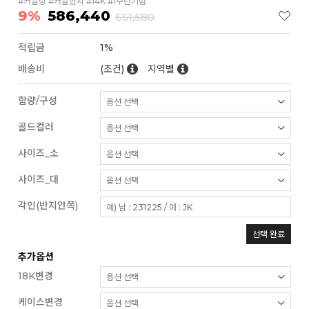
#커플링 #커플반지 #14K #1주년기념
9%
586,440
651,580
적립금
1%
배송비
(조건)
지역별
함량/구성
골드컬러
사이즈_소
사이즈_대
각인(반지안쪽)
선택 완료
추가옵션
18K변경
케이스변경