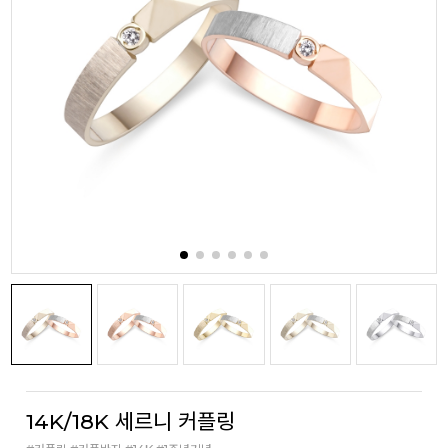
14K/18K 세르니 커플링