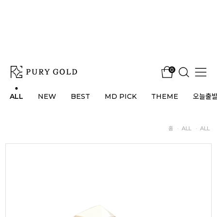
0
ALL
NEW
BEST
MD PICK
THEME
오늘출
홈
·
ALL
·
ALL