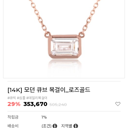
[14K] 모던 큐브 목걸이_로즈골드
#큐빅 #심플 #데일리목걸이
29%
353,670
505,240
적립금
1%
배송비
(조건)
지역별