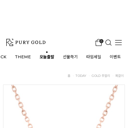
0
ICK
THEME
오늘출발
선물하기
타임세일
이벤트
홈
·
TODAY
·
GOLD 주얼리
·
목걸이