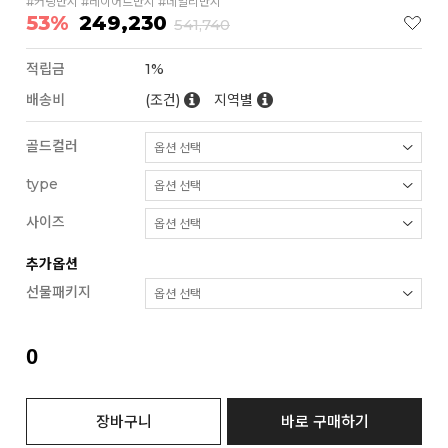
#커팅반지 #레이어트반지 #데일리반지
53%
249,230
541,740
적립금
1%
배송비
(조건)
지역별
골드컬러
type
사이즈
추가옵션
선물패키지
0
장바구니
바로 구매하기