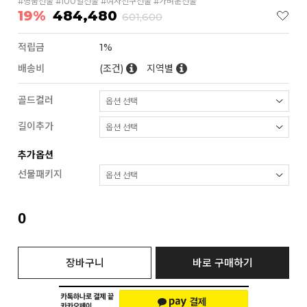
#명품선물 #100일선물 #여자친구선물 #가벼운선물
19%
484,480
601,600
적립금
1%
배송비
(조건)
지역별
골드컬러
길이추가
추가옵션
선물패키지
0
장바구니
바로 구매하기