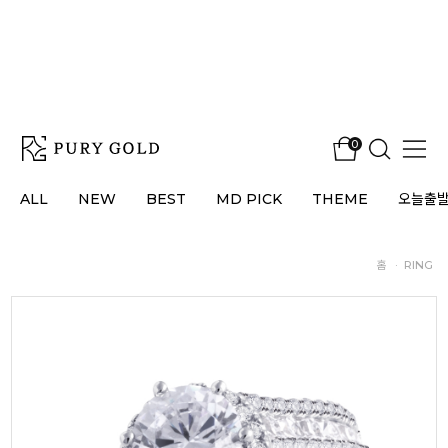
0
ALL
NEW
BEST
MD PICK
THEME
오늘출
홈
·
RING