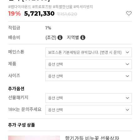
#랩다이아몬드 #프로포즈링 #특별한선물 #럭셔리반지
19%
5,721,330
7,151,620
적립금
1%
배송비
(조건)
지역별
메인스톤
제품
사이즈
추가옵션
선물패키지
18K는 문의주세요
추가 구성 상품
향기가득 비누꽃 선물상자