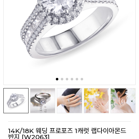
14K/18K 웨딩 프로포즈 1캐럿 랩다이아몬드
반지 [W2063]