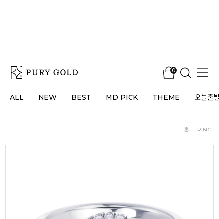
0
ALL
NEW
BEST
MD PICK
THEME
오늘출
홈
·
RING