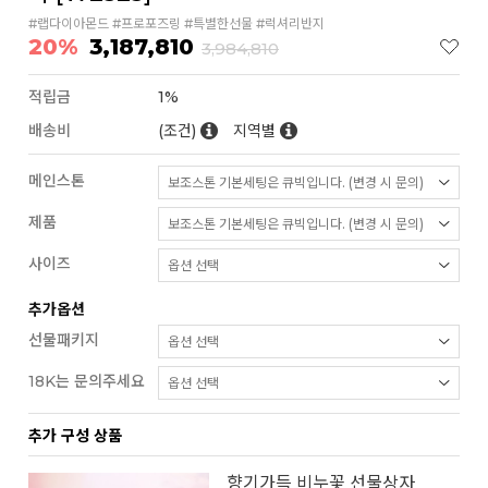
#랩다이아몬드 #프로포즈링 #특별한선물 #럭셔리반지
20%
3,187,810
3,984,810
적립금
1%
배송비
(조건)
지역별
메인스톤
제품
사이즈
추가옵션
선물패키지
18K는 문의주세요
추가 구성 상품
향기가득 비누꽃 선물상자