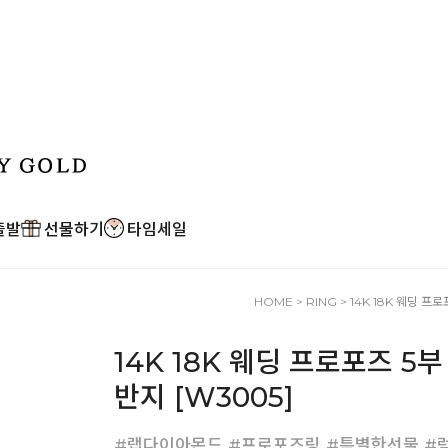
출발
선물하기
타임세일
HOME
>
RING
> 14K 18K 웨딩 프
14K 18K 웨딩 프로포즈 
반지 [W3005]
#랩다이아몬드 #프로포즈링 #특별한선물 #