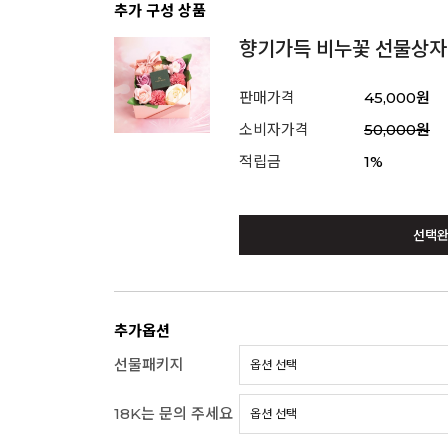
추가 구성 상품
향기가득 비누꽃 선물상자
판매가격
45,000원
소비자가격
50,000원
적립금
1%
선택
추가옵션
선물패키지
18K는 문의 주세요