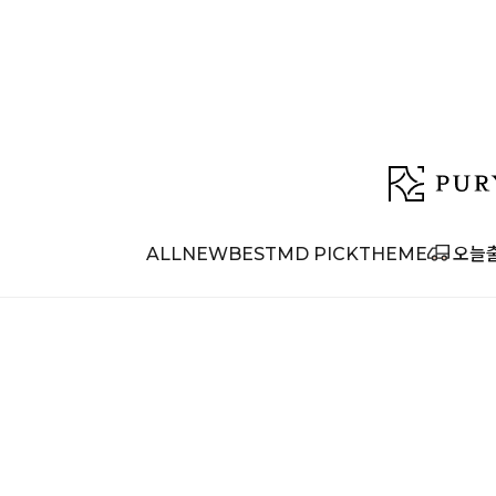
ALL
NEW
BEST
MD PICK
THEME
오늘