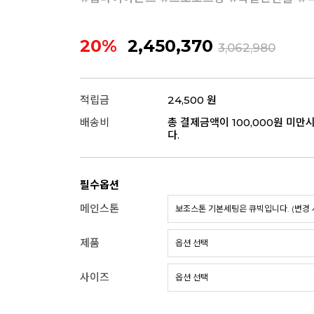
20%
2,450,370
3,062,980
적립금
24,500 원
배송비
총 결제금액이 100,000원 미만
다.
필수옵션
메인스톤
제품
사이즈