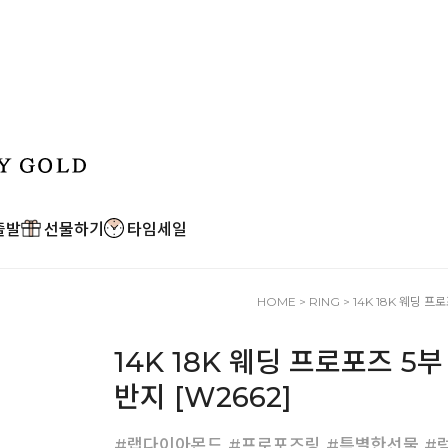
출발
선물하기
타임세일
HOME
>
RING
> 14K 18K 웨딩 
14K 18K 웨딩 프로포즈 
반지 [W2662]
#랩다이아몬드 #프로포즈링 #특별한선물 #