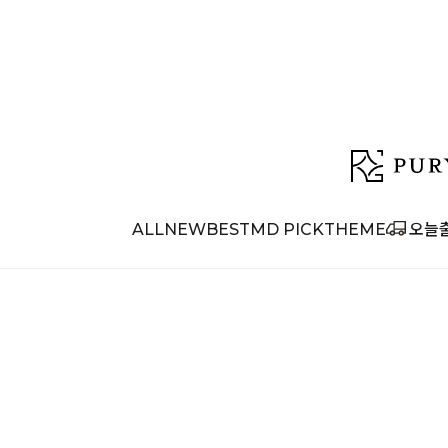
ALL
NEW
BEST
MD PICK
THEME
오늘