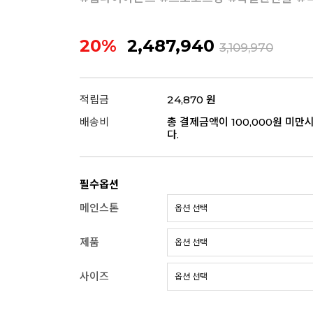
20%
2,487,940
3,109,970
적립금
24,870 원
배송비
총 결제금액이 100,000원 미만
다.
필수옵션
메인스톤
제품
사이즈