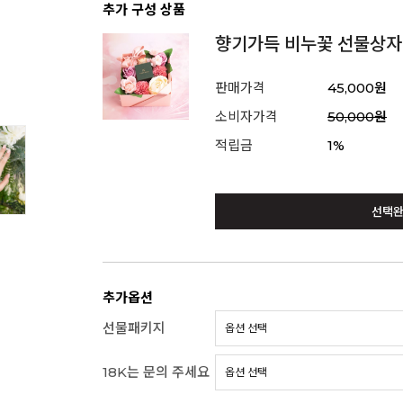
추가 구성 상품
향기가득 비누꽃 선물상자
판매가격
45,000원
소비자가격
50,000원
적립금
1%
선택
추가옵션
선물패키지
18K는 문의 주세요