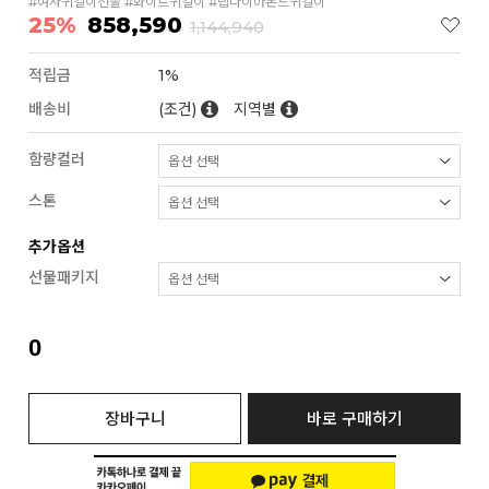
#여자귀걸이선물 #화이트귀걸이 #랩다이아몬드귀걸이
25%
858,590
1,144,940
적립금
1%
배송비
(조건)
지역별
함량컬러
스톤
추가옵션
선물패키지
0
장바구니
바로 구매하기