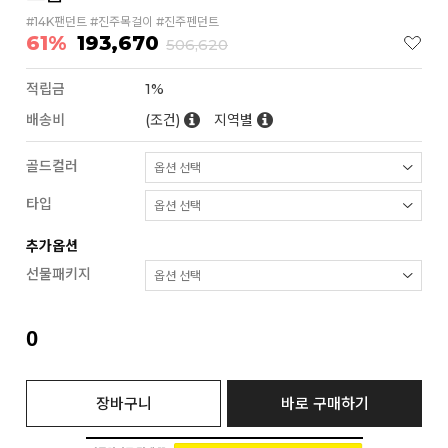
#14K팬던트 #진주목걸이 #진주펜던트
61%
193,670
506,620
적립금
1%
배송비
(조건)
지역별
골드컬러
타입
추가옵션
선물패키지
0
장바구니
바로 구매하기