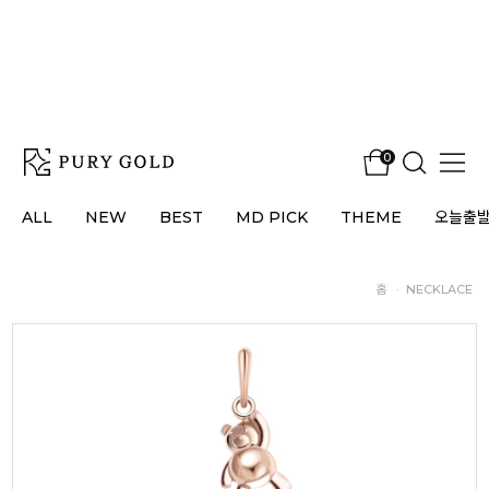
0
ALL
NEW
BEST
MD PICK
THEME
오늘출
홈
·
NECKLACE