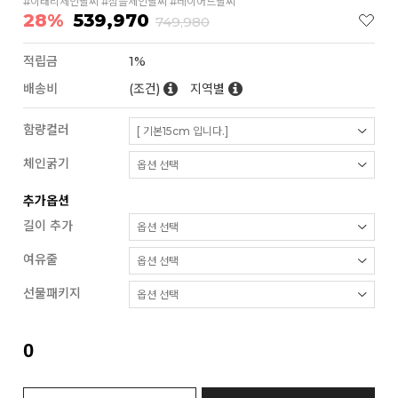
#이태리체인팔찌 #심플체인팔찌 #레이어드팔찌
28%
539,970
749,980
적립금
1%
배송비
(조건)
지역별
함량컬러
체인굵기
추가옵션
길이 추가
여유줄
선물패키지
0