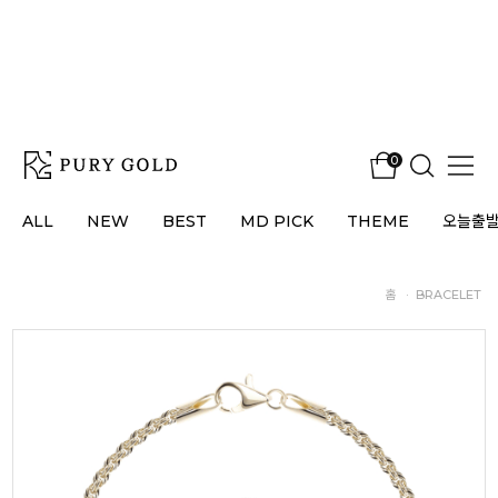
0
ALL
NEW
BEST
MD PICK
THEME
오늘출
홈
·
BRACELET