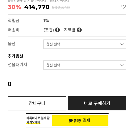
#물방울귀걸이 #침귀걸이 #원터치귀걸이
30%
414,770
592,540
적립금
1%
배송비
(조건)
지역별
옵션
추가옵션
선물패키지
0
장바구니
바로 구매하기