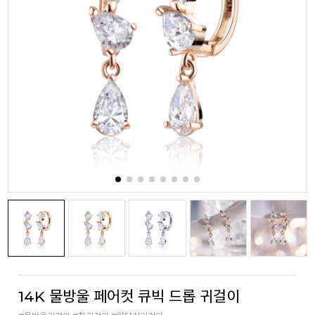
14K 물방울 페어컷 큐빅 드롭 귀걸이