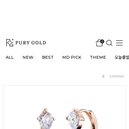
0
ALL
NEW
BEST
MD PICK
THEME
오늘출
홈
·
EARRING