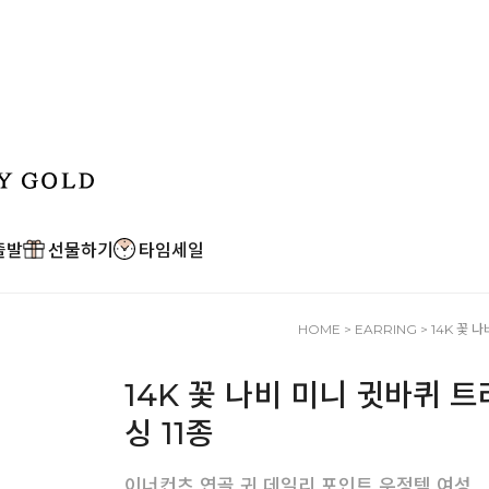
출발
선물하기
타임세일
HOME
>
EARRING
> 14K 꽃 
14K 꽃 나비 미니 귓바퀴 
싱 11종
이너컨츠 연골 귀 데일리 포인트 우정템 여성