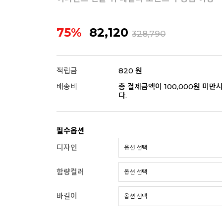
75%
82,120
328,790
적립금
820 원
배송비
총 결제금액이 100,000원 미만
다.
필수옵션
디자인
함량컬러
바길이