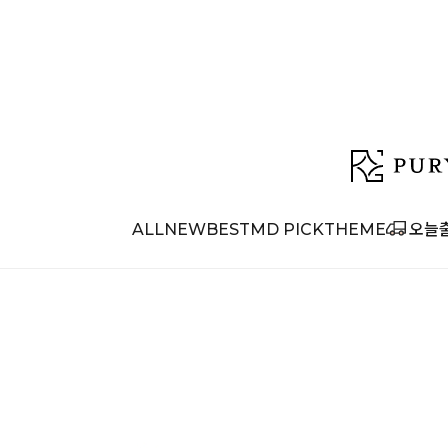
ALL
NEW
BEST
MD PICK
THEME
오늘