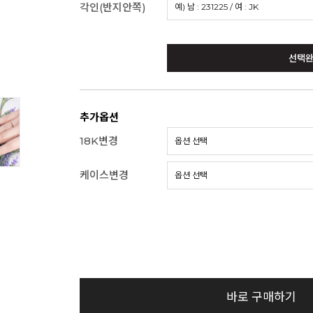
각인(반지안쪽)
선택
추가옵션
18K변경
케이스변경
바로 구매하기