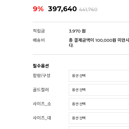
9%
397,640
441,760
적립금
3,970 원
배송비
총 결제금액이 100,000원 미만
다.
필수옵션
함량/구성
골드컬러
사이즈_소
사이즈_대