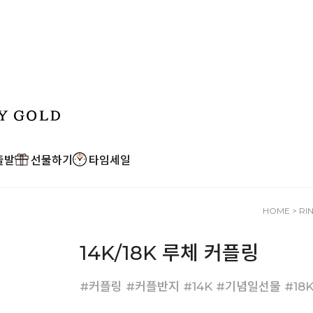
출발
선물하기
타임세일
HOME
>
RI
14K/18K 루체 커플링
#커플링 #커플반지 #14K #기념일선물 #18