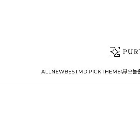
ALL
NEW
BEST
MD PICK
THEME
오늘