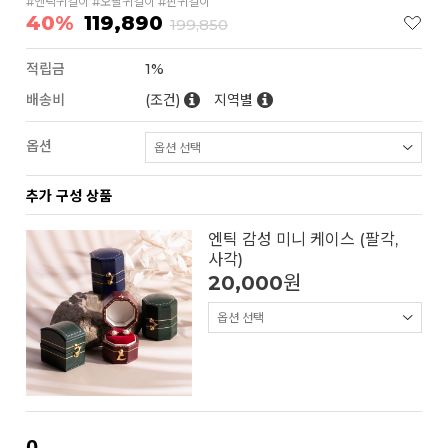
#엔틱귀걸이 #오팔귀걸이 #핀귀걸이
40%
119,890
199,850
적립금
1%
배송비
(조건)
지역별
옵션
추가 구성 상품
엔틱 감성 미니 케이스 (팔각,
사각)
20,000
원
0