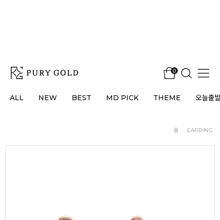
0
ALL
NEW
BEST
MD PICK
THEME
오늘출
홈
·
EARRING