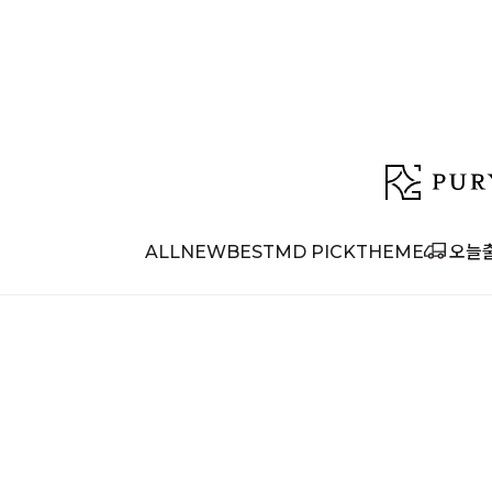
ALL
NEW
BEST
MD PICK
THEME
오늘