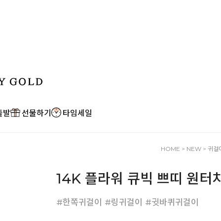
출발
선물하기
타임세일
HOME
>
NEW
>
귀걸
14K 플라워 큐빅 쁘띠 원터
#한쪽귀걸이 #링귀걸이 #귓바퀴귀걸이