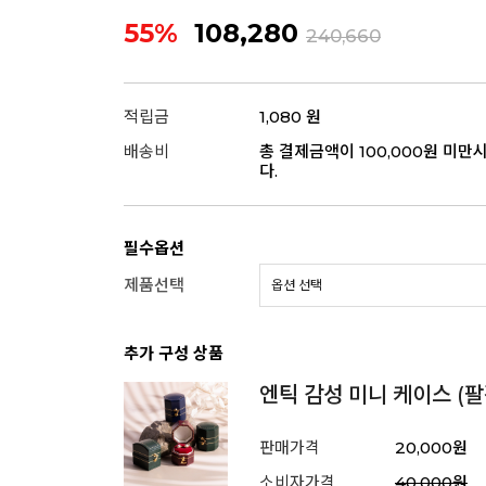
55%
108,280
240,660
적립금
1,080 원
배송비
총 결제금액이 100,000원 미만
다.
필수옵션
제품선택
추가 구성 상품
엔틱 감성 미니 케이스 (팔
판매가격
20,000원
소비자가격
40,000원