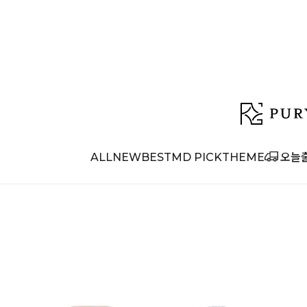
ALL
NEW
BEST
MD PICK
THEME
오늘