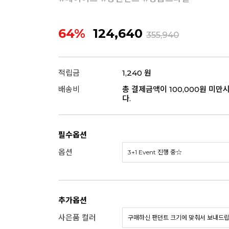
64%
124,640
355,940
적립금
1,240 원
배송비
총 결제금액이 100,000원 미만
다.
필수옵션
옵션
추가옵션
사은품 컬러