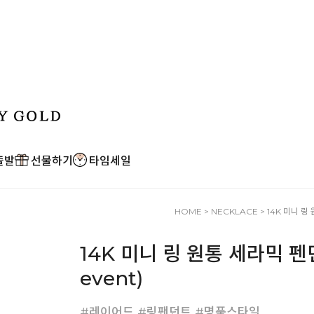
출발
선물하기
타임세일
HOME
>
NECKLACE
> 14K 미니 링 
14K 미니 링 원통 세라믹 펜던트
event)
#레이어드 #링팬던트 #명품스타일