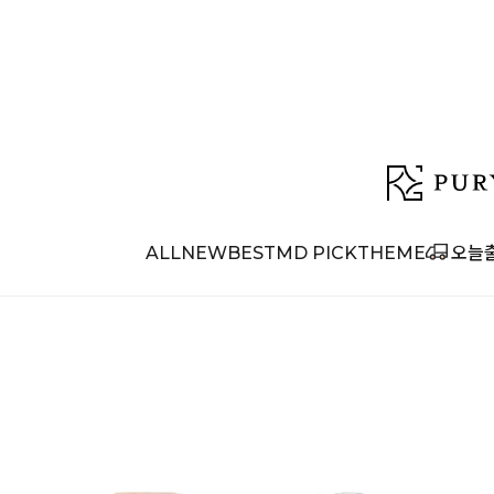
ALL
NEW
BEST
MD PICK
THEME
오늘