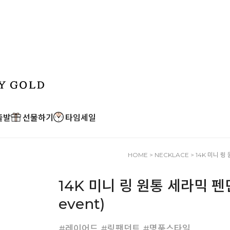
출발
선물하기
타임세일
HOME
>
NECKLACE
> 14K 미니 링 
14K 미니 링 원통 세라믹 펜던트
event)
#레이어드 #링팬던트 #명품스타일