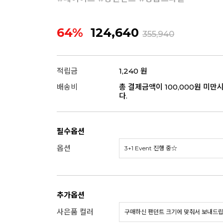
64%
124,640
355,940
적립금
1,240 원
배송비
총 결제금액이 100,000원 미만
다.
필수옵션
옵션
추가옵션
사은품 컬러