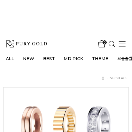
0
ALL
NEW
BEST
MD PICK
THEME
오늘출
홈
·
NECKLACE