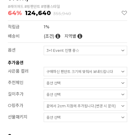
#레이어드 #링팬던트 #명품스타일
64%
124,640
355,940
적립금
1%
배송비
(조건)
지역별
옵션
추가옵션
사은품 컬러
추천체인
길이추가
O링추가
선물패키지