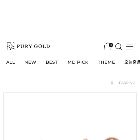
0
ALL
NEW
BEST
MD PICK
THEME
오늘출
홈
·
EARRING