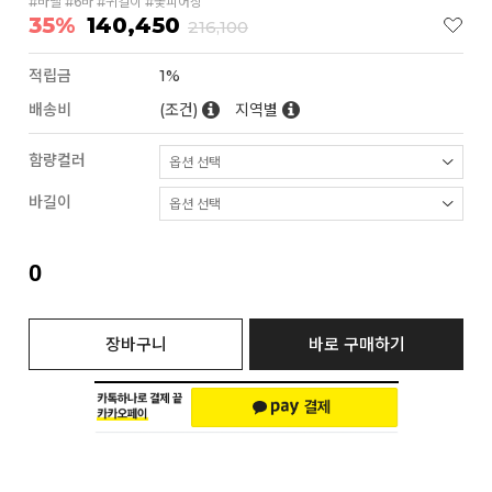
#바벨 #6바 #귀걸이 #꽃피어싱
35%
140,450
216,100
적립금
1%
배송비
(조건)
지역별
함량컬러
바길이
0
장바구니
바로 구매하기