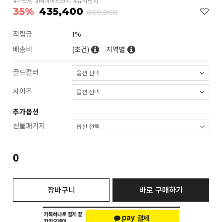
#가드링 #레이어드반지 #큐빅반지
35%
435,400
669,860
적립금
1%
배송비
(조건)
지역별
골드컬러
사이즈
추가옵션
선물패키지
0
장바구니
바로 구매하기