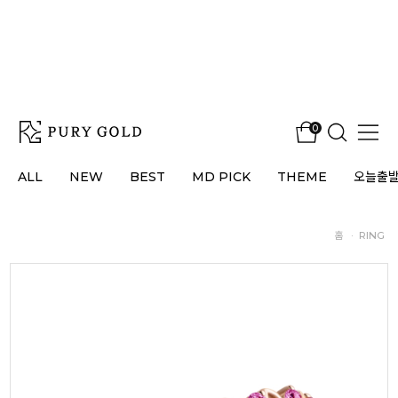
0
ALL
NEW
BEST
MD PICK
THEME
오늘출
홈
·
RING