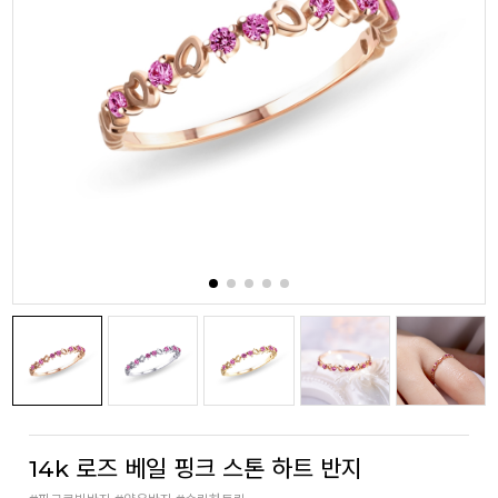
14k 로즈 베일 핑크 스톤 하트 반지