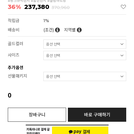
#핑크큐빅반지 #얇은반지 #슬림하트링
36%
237,380
370,960
적립금
1%
배송비
(조건)
지역별
골드컬러
사이즈
추가옵션
선물패키지
0
장바구니
바로 구매하기