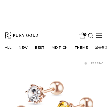
0
ALL
NEW
BEST
MD PICK
THEME
오늘출
홈
·
EARRING