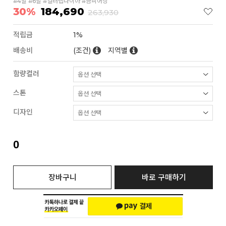
#4발 #6발 #컬러랩다이아 #금피어싱
30%
184,690
263,930
적립금
1%
배송비
(조건)
지역별
함량컬러
스톤
디자인
0
장바구니
바로 구매하기