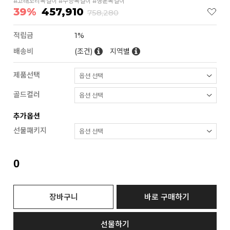
#고래꼬리목걸이 #수능목걸이 #행운목걸이
39%
457,910
758,280
적립금
1%
배송비
(조건)
지역별
제품선택
골드컬러
추가옵션
선물패키지
0
장바구니
바로 구매하기
선물하기