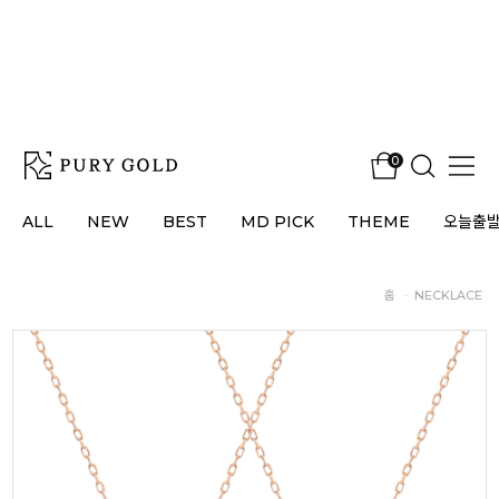
0
ALL
NEW
BEST
MD PICK
THEME
오늘출
홈
·
NECKLACE