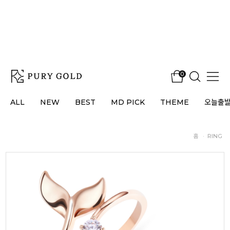
0
ALL
NEW
BEST
MD PICK
THEME
오늘출
홈
·
RING