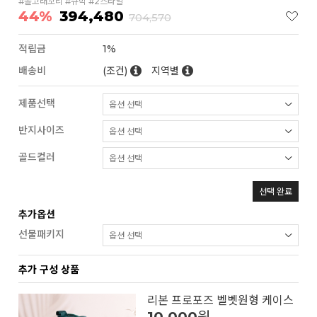
#돌고래꼬리 #큐빅 #2스타일
44%
394,480
704,570
적립금
1%
배송비
(조건)
지역별
제품선택
반지사이즈
골드컬러
선택 완료
추가옵션
선물패키지
추가 구성 상품
리본 프로포즈 벨벳원형 케이스