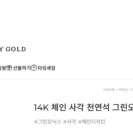
출발
선물하기
타임세일
HOME
>
RING
>
14K 체인 사각 천연석 그린
#그린오닉스 #사각 #체인디자인