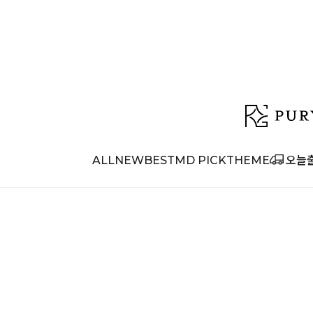
ALL
NEW
BEST
MD PICK
THEME
오늘