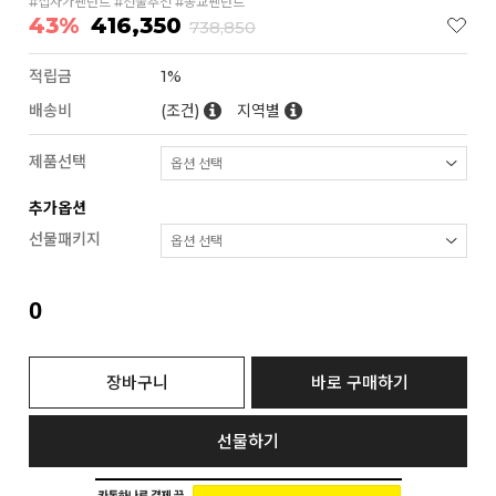
#십자가팬던트 #선물추천 #종교팬던트
43%
416,350
738,850
적립금
1%
배송비
(조건)
지역별
제품선택
추가옵션
선물패키지
0
장바구니
바로 구매하기
선물하기