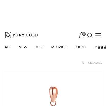
0
ALL
NEW
BEST
MD PICK
THEME
오늘출
홈
·
NECKLACE