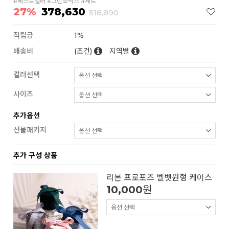
#베스트셀러 #그린오닉스 #세트
27%
378,630
518,890
적립금
1%
배송비
(조건)
지역별
컬러선택
사이즈
추가옵션
선물패키지
추가 구성 상품
리본 프로포즈 벨벳원형 케이스
10,000
원