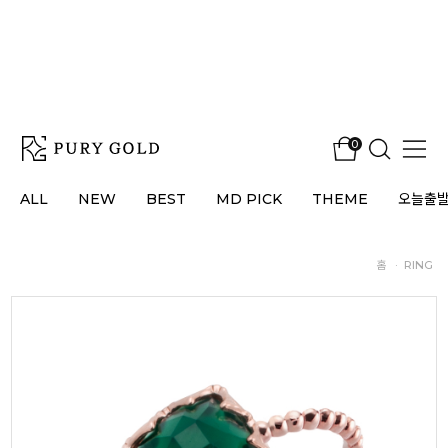
0
ALL
NEW
BEST
MD PICK
THEME
오늘출
홈
·
RING