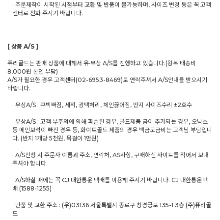
· 주문제작이 시작된 시점부터 교환 및 반품이 불가능하며, 사이즈 변경 등은 꼭 고객
센터로 전화 주시기 바랍니다.
[ 상품 A/S ]
퓨리골드는 판매 상품에 대해서 유·무상 A/S를 진행하고 있습니다.(왕복 배송비
8,000원 본인 부담)
A/S가 필요한 경우 고객센터(02-6953-8469)로 연락주셔서 A/S안내를 받으시기
바랍니다.
· 무상A/S : 큐빅빠짐, 세척, 광택처리, 체인끊어짐, 반지 사이즈수리 ±2호수
· 유상A/S : 고객 부주의에 의해 파손된 경우, 골드제품 금이 추가되는 경우, 오닉스
등 메인보석이 빠진 경우 등, 화이트골드 제품의 경우 백금도금비는 고객님 부담입니
다. (반지 1개당 5천원, 목걸이 1만원)
· A/S신청 시 주문자 이름과 주소, 연락처, AS사항, 구매하신 사이트를 적어서 보내
주셔야 합니다.
· A/S하실 때에는 꼭 CJ 대한통운 택배를 이용해 주시기 바랍니다. CJ 대한통운 택
배 (1588-1255)
· 반품 및 교환 주소 : (우)03136 서울특별시 종로구 창경궁로 135-1 3층 (주)퓨리골
드