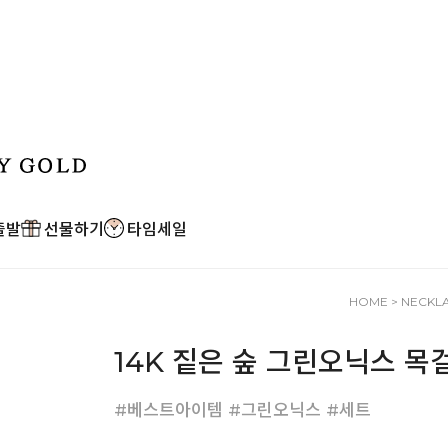
출발
선물하기
타임세일
HOME
>
NECKL
14K 짙은 숲 그린오닉스 목
#베스트아이템 #그린오닉스 #세트