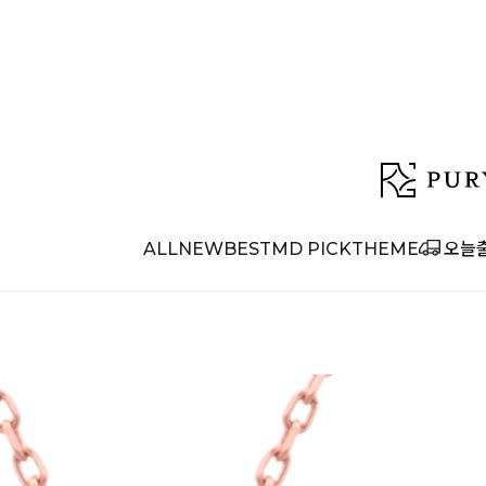
ALL
NEW
BEST
MD PICK
THEME
오늘