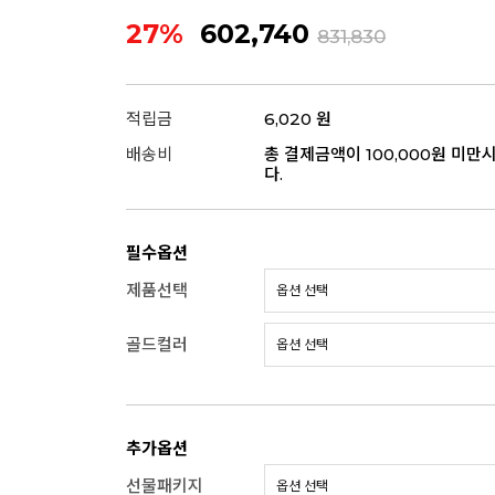
27%
602,740
831,830
적립금
6,020 원
배송비
총 결제금액이 100,000원 미만
다.
필수옵션
제품선택
골드컬러
추가옵션
선물패키지