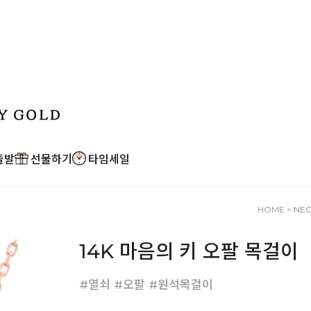
출발
선물하기
타임세일
HOME
>
NE
14K 마음의 키 오팔 목걸이
#열쇠 #오팔 #원석목걸이