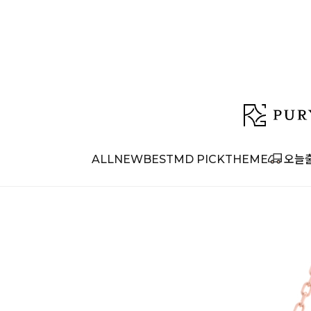
ALL
NEW
BEST
MD PICK
THEME
오늘