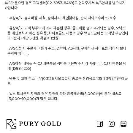
A/S가 필요한 경우 고객센터(02-6953-8469)로 연락주셔서 A/S안내를 받으시기
바랍니다.
· 무상A/S : 큐빅빠짐, 세척, 광택처리, 체인끊어짐, 반지 사이즈수리 ±2호수
· 유상A/S : 고객 부주의에 의해 파손된 경우, 골드제품 금이 추가되는 경우, 오닉스
등 메인보석이 빠진 경우 등, 화이트골드 제품의 경우 백금도금비는 고객님 부담입니
다. (반지 1개당 5천원, 목걸이 1만원)
· A/S신청 시 주문자 이름과 주소, 연락처, AS사항, 구매하신 사이트를 적어서 보내
주셔야 합니다.
· A/S하실 때에는 꼭 CJ 대한통운 택배를 이용해 주시기 바랍니다. CJ 대한통운 택
배 (1588-1255)
· 반품 및 교환 주소 : (우)03136 서울특별시 종로구 창경궁로 135-1 3층 (주)퓨리골
드
· 일부 도서산간 지역의 경우 지역에 따라 왕복배송비(8,000원)에 추가 배송료
(3,000~10,000)가 합산 됩니다.