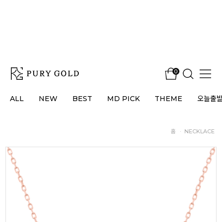
0
ALL
NEW
BEST
MD PICK
THEME
오늘출
홈
·
NECKLACE