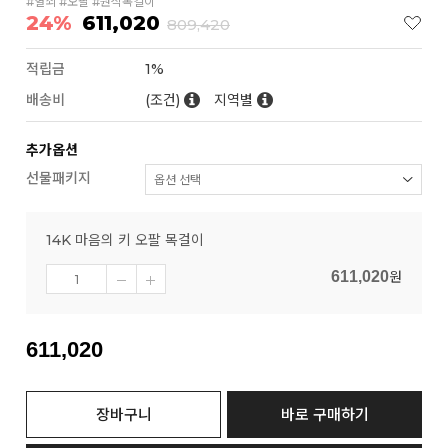
#열쇠 #오팔 #원석목걸이
24%
611,020
809,420
적립금
1%
배송비
(조건)
지역별
추가옵션
선물패키지
14K 마음의 키 오팔 목걸이
611,020
원
611,020
장바구니
바로 구매하기