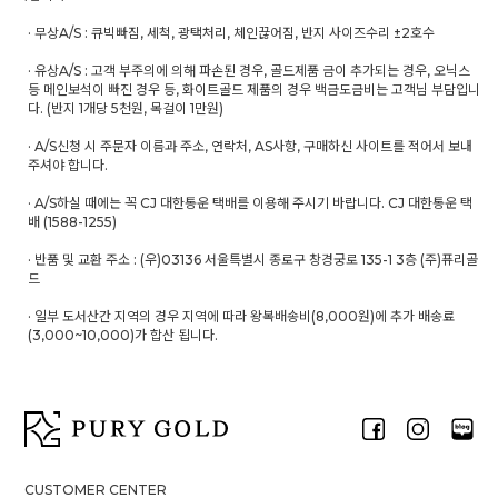
· 무상A/S : 큐빅빠짐, 세척, 광택처리, 체인끊어짐, 반지 사이즈수리 ±2호수
· 유상A/S : 고객 부주의에 의해 파손된 경우, 골드제품 금이 추가되는 경우, 오닉스
등 메인보석이 빠진 경우 등, 화이트골드 제품의 경우 백금도금비는 고객님 부담입니
다. (반지 1개당 5천원, 목걸이 1만원)
· A/S신청 시 주문자 이름과 주소, 연락처, AS사항, 구매하신 사이트를 적어서 보내
주셔야 합니다.
· A/S하실 때에는 꼭 CJ 대한통운 택배를 이용해 주시기 바랍니다. CJ 대한통운 택
배 (1588-1255)
· 반품 및 교환 주소 : (우)03136 서울특별시 종로구 창경궁로 135-1 3층 (주)퓨리골
드
· 일부 도서산간 지역의 경우 지역에 따라 왕복배송비(8,000원)에 추가 배송료
(3,000~10,000)가 합산 됩니다.
CUSTOMER CENTER