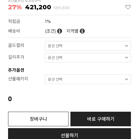
#선물추천 # #청큐빅
27%
421,200
581,310
적립금
1%
배송비
(조건)
지역별
골드컬러
길이추가
추가옵션
선물패키지
0
장바구니
바로 구매하기
선물하기