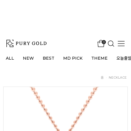
0
ALL
NEW
BEST
MD PICK
THEME
오늘출
홈
·
NECKLACE