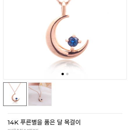
14K 푸른별을 품은 달 목걸이